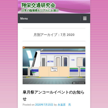
翔栄交通研究会
日常の臨場感をリアルにお届け
第1メニュー
コンテンツへ移動
Menu
月別アーカイブ：
7月 2020
皐月祭アンコールイベントのお知ら
せ
Posted on
2020年7月15日
by
永遠原 亮